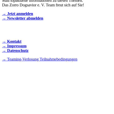
Mail topaktuelle Informationen zu diesen Themen.
Das Zorro Dogsavior e. V. Team freut sich auf Sie!
→ Jetzt anmelden
→ Newsletter abmelden
KONTAKT AUFNEHMEN
→ Kontakt
→ Impressum
→ Datenschutz
→ Teaming-Verlosung Teilnahmebedingungen
INSTAGRAM