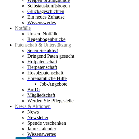
Welpen & Junghunde
Selbstauskunftsbogen
Glücksgeschichten
Ein neues Zuhause
Wissenswertes
Notfälle
Unsere Notfälle
Regenbogenbrücke
Patenschaft & Unterstützung
Seien Sie aktiv!
Dringend Paten gesucht
Hofpatenschaft
Tierpatenschaft
Hospizpatenschaft
Ehrenamtliche Hilfe
Job-Angebote
BufDi
Mitgliedschaft
Werden Sie Pflegestelle
News & Aktionen
News
Newsletter
Spende veschenken
Jahreskalender
Wissenswertes