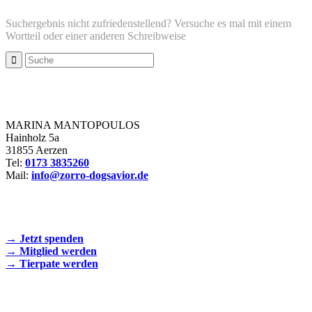
Suchergebnis nicht zufriedenstellend? Versuche es mal mit einem
Wortteil oder einer anderen Schreibweise
Zorro Dogsavior e. V.
MARINA MANTOPOULOS
Hainholz 5a
31855 Aerzen
Tel:
0173 3835260
Mail:
info@zorro-dogsavior.de
SEIEN SIE AKTIV DABEI!
→ Jetzt spenden
→ Mitglied werden
→ Tierpate werden
WIR SIND EIN TIERSCHUTZVEREIN