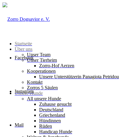
Startseite
Über uns
Unser Team
Facebook
Unser Tierheim
Zorro-Hof Aerzen
Kooperationen
Unsere Unterstützerin Panagiota Petridou
Kontakt
Zorros 5 Säulen
Instagram
Unsere Hunde
All unsere Hunde
Zuhause gesucht
Deutschland
Griechenland
Hündinnen
Mail
Rüden
Handicap Hunde