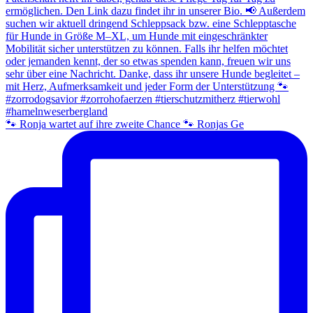
🐾 Ronja wartet auf ihre zweite Chance 🐾 Ronjas Ge