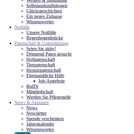
Welpen & Junghunde
Selbstauskunftsbogen
Glücksgeschichten
Ein neues Zuhause
Wissenswertes
Notfälle
Unsere Notfälle
Regenbogenbrücke
Patenschaft & Unterstützung
Seien Sie aktiv!
Dringend Paten gesucht
Hofpatenschaft
Tierpatenschaft
Hospizpatenschaft
Ehrenamtliche Hilfe
Job-Angebote
BufDi
Mitgliedschaft
Werden Sie Pflegestelle
News & Aktionen
News
Newsletter
Spende veschenken
Jahreskalender
Wissenswertes