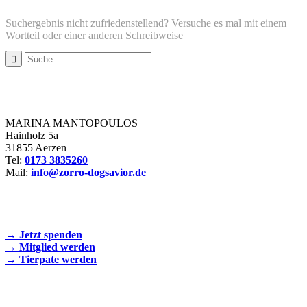
Suchergebnis nicht zufriedenstellend? Versuche es mal mit einem
Wortteil oder einer anderen Schreibweise
Zorro Dogsavior e. V.
MARINA MANTOPOULOS
Hainholz 5a
31855 Aerzen
Tel:
0173 3835260
Mail:
info@zorro-dogsavior.de
SEIEN SIE AKTIV DABEI!
→ Jetzt spenden
→ Mitglied werden
→ Tierpate werden
WIR SIND EIN TIERSCHUTZVEREIN