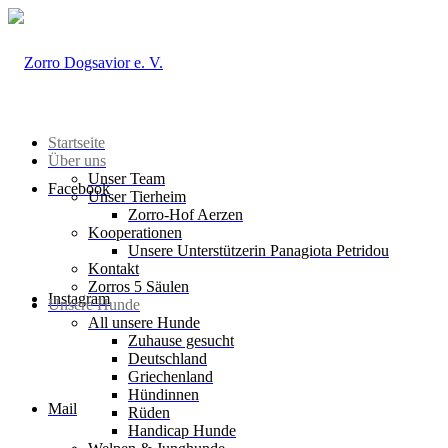
Startseite
Über uns
Unser Team
Facebook
Unser Tierheim
Zorro-Hof Aerzen
Kooperationen
Unsere Unterstützerin Panagiota Petridou
Kontakt
Zorros 5 Säulen
Instagram
Unsere Hunde
All unsere Hunde
Zuhause gesucht
Deutschland
Griechenland
Hündinnen
Mail
Rüden
Handicap Hunde