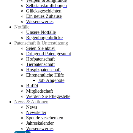
Welpen & Junghunde
Selbstauskunftsbogen
Glücksgeschichten
Ein neues Zuhause
Wissenswertes
Notfälle
Unsere Notfälle
Regenbogenbrücke
Patenschaft & Unterstützung
Seien Sie aktiv!
Dringend Paten gesucht
Hofpatenschaft
Tierpatenschaft
Hospizpatenschaft
Ehrenamtliche Hilfe
Job-Angebote
BufDi
Mitgliedschaft
Werden Sie Pflegestelle
News & Aktionen
News
Newsletter
Spende veschenken
Jahreskalender
Wissenswertes