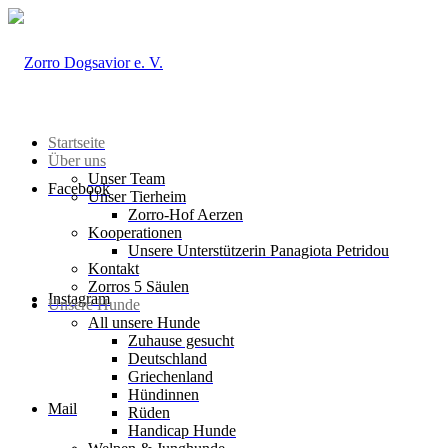
Startseite
Über uns
Unser Team
Facebook
Unser Tierheim
Zorro-Hof Aerzen
Kooperationen
Unsere Unterstützerin Panagiota Petridou
Kontakt
Zorros 5 Säulen
Instagram
Unsere Hunde
All unsere Hunde
Zuhause gesucht
Deutschland
Griechenland
Hündinnen
Mail
Rüden
Handicap Hunde