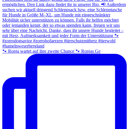
🐾 Ronja wartet auf ihre zweite Chance 🐾 Ronjas Ge