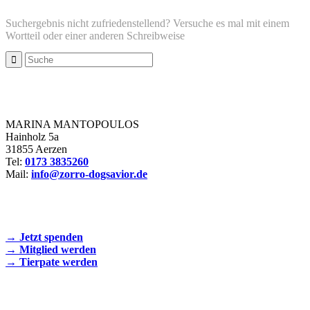
Suchergebnis nicht zufriedenstellend? Versuche es mal mit einem
Wortteil oder einer anderen Schreibweise
Zorro Dogsavior e. V.
MARINA MANTOPOULOS
Hainholz 5a
31855 Aerzen
Tel:
0173 3835260
Mail:
info@zorro-dogsavior.de
SEIEN SIE AKTIV DABEI!
→ Jetzt spenden
→ Mitglied werden
→ Tierpate werden
WIR SIND EIN TIERSCHUTZVEREIN