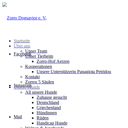
Startseite
Über uns
Unser Team
Facebook
Unser Tierheim
Zorro-Hof Aerzen
Kooperationen
Unsere Unterstützerin Panagiota Petridou
Kontakt
Zorros 5 Säulen
Instagram
Unsere Hunde
All unsere Hunde
Zuhause gesucht
Deutschland
Griechenland
Hündinnen
Mail
Rüden
Handicap Hunde