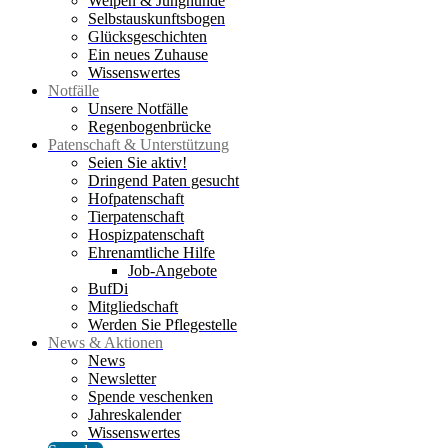
Welpen & Junghunde
Selbstauskunftsbogen
Glücksgeschichten
Ein neues Zuhause
Wissenswertes
Notfälle
Unsere Notfälle
Regenbogenbrücke
Patenschaft & Unterstützung
Seien Sie aktiv!
Dringend Paten gesucht
Hofpatenschaft
Tierpatenschaft
Hospizpatenschaft
Ehrenamtliche Hilfe
Job-Angebote
BufDi
Mitgliedschaft
Werden Sie Pflegestelle
News & Aktionen
News
Newsletter
Spende veschenken
Jahreskalender
Wissenswertes