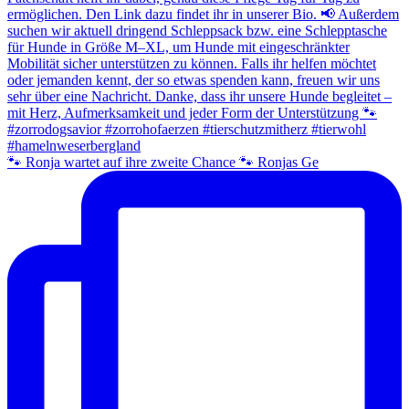
🐾 Ronja wartet auf ihre zweite Chance 🐾 Ronjas Ge