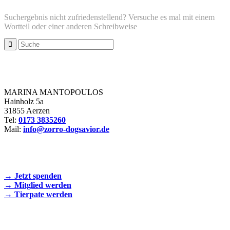
Suchergebnis nicht zufriedenstellend? Versuche es mal mit einem
Wortteil oder einer anderen Schreibweise
Zorro Dogsavior e. V.
MARINA MANTOPOULOS
Hainholz 5a
31855 Aerzen
Tel:
0173 3835260
Mail:
info@zorro-dogsavior.de
SEIEN SIE AKTIV DABEI!
→ Jetzt spenden
→ Mitglied werden
→ Tierpate werden
WIR SIND EIN TIERSCHUTZVEREIN