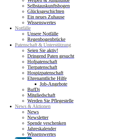
Welpen & Junghunde
Selbstauskunftsbogen
Glücksgeschichten
Ein neues Zuhause
Wissenswertes
Notfälle
Unsere Notfälle
Regenbogenbrücke
Patenschaft & Unterstützung
Seien Sie aktiv!
Dringend Paten gesucht
Hofpatenschaft
Tierpatenschaft
Hospizpatenschaft
Ehrenamtliche Hilfe
Job-Angebote
BufDi
Mitgliedschaft
Werden Sie Pflegestelle
News & Aktionen
News
Newsletter
Spende veschenken
Jahreskalender
Wissenswertes