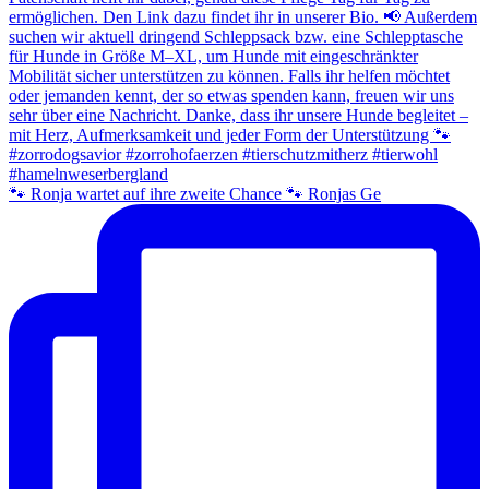
🐾 Ronja wartet auf ihre zweite Chance 🐾 Ronjas Ge