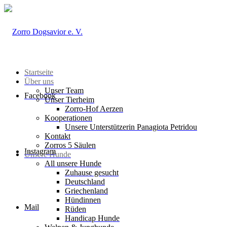
Startseite
Über uns
Unser Team
Facebook
Unser Tierheim
Zorro-Hof Aerzen
Kooperationen
Unsere Unterstützerin Panagiota Petridou
Kontakt
Zorros 5 Säulen
Instagram
Unsere Hunde
All unsere Hunde
Zuhause gesucht
Deutschland
Griechenland
Hündinnen
Mail
Rüden
Handicap Hunde