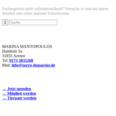
Suchergebnis nicht zufriedenstellend? Versuche es mal mit einem
Wortteil oder einer anderen Schreibweise
Zorro Dogsavior e. V.
MARINA MANTOPOULOS
Hainholz 5a
31855 Aerzen
Tel:
0173 3835260
Mail:
info@zorro-dogsavior.de
SEIEN SIE AKTIV DABEI!
→ Jetzt spenden
→ Mitglied werden
→ Tierpate werden
WIR SIND EIN TIERSCHUTZVEREIN