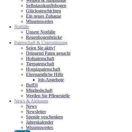
Welpen & Junghunde
Selbstauskunftsbogen
Glücksgeschichten
Ein neues Zuhause
Wissenswertes
Notfälle
Unsere Notfälle
Regenbogenbrücke
Patenschaft & Unterstützung
Seien Sie aktiv!
Dringend Paten gesucht
Hofpatenschaft
Tierpatenschaft
Hospizpatenschaft
Ehrenamtliche Hilfe
Job-Angebote
BufDi
Mitgliedschaft
Werden Sie Pflegestelle
News & Aktionen
News
Newsletter
Spende veschenken
Jahreskalender
Wissenswertes