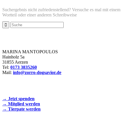
Suchergebnis nicht zufriedenstellend? Versuche es mal mit einem
Wortteil oder einer anderen Schreibweise
Zorro Dogsavior e. V.
MARINA MANTOPOULOS
Hainholz 5a
31855 Aerzen
Tel:
0173 3835260
Mail:
info@zorro-dogsavior.de
SEIEN SIE AKTIV DABEI!
→ Jetzt spenden
→ Mitglied werden
→ Tierpate werden
WIR SIND EIN TIERSCHUTZVEREIN