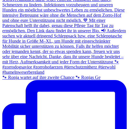
🐾 Ronja wartet auf ihre zweite Chance 🐾 Ronjas Ge