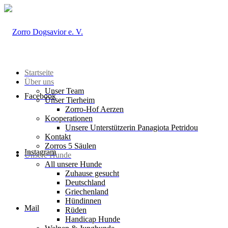
Startseite
Über uns
Unser Team
Facebook
Unser Tierheim
Zorro-Hof Aerzen
Kooperationen
Unsere Unterstützerin Panagiota Petridou
Kontakt
Zorros 5 Säulen
Instagram
Unsere Hunde
All unsere Hunde
Zuhause gesucht
Deutschland
Griechenland
Hündinnen
Mail
Rüden
Handicap Hunde