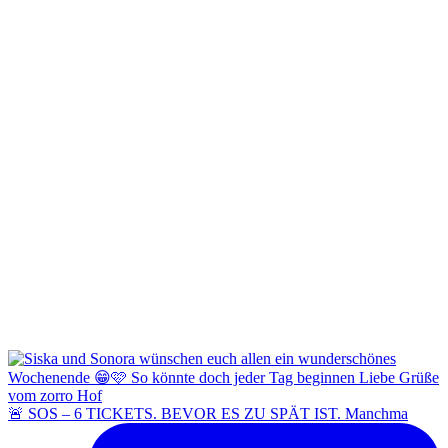
🚨 SOS – 6 TICKETS. BEVOR ES ZU SPÄT IST. Manchma