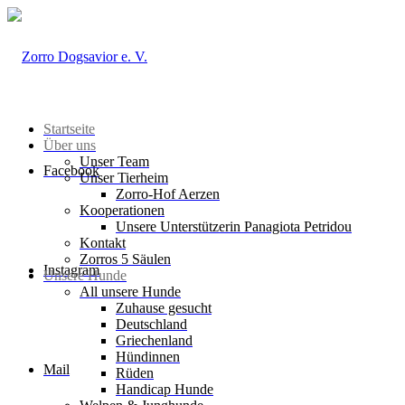
Startseite
Über uns
Unser Team
Facebook
Unser Tierheim
Zorro-Hof Aerzen
Kooperationen
Unsere Unterstützerin Panagiota Petridou
Kontakt
Zorros 5 Säulen
Instagram
Unsere Hunde
All unsere Hunde
Zuhause gesucht
Deutschland
Griechenland
Hündinnen
Mail
Rüden
Handicap Hunde