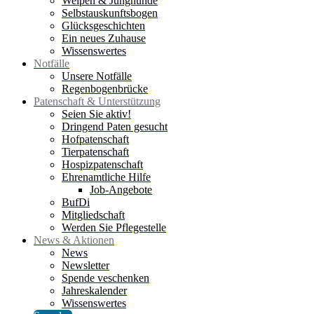
Welpen & Junghunde
Selbstauskunftsbogen
Glücksgeschichten
Ein neues Zuhause
Wissenswertes
Notfälle
Unsere Notfälle
Regenbogenbrücke
Patenschaft & Unterstützung
Seien Sie aktiv!
Dringend Paten gesucht
Hofpatenschaft
Tierpatenschaft
Hospizpatenschaft
Ehrenamtliche Hilfe
Job-Angebote
BufDi
Mitgliedschaft
Werden Sie Pflegestelle
News & Aktionen
News
Newsletter
Spende veschenken
Jahreskalender
Wissenswertes