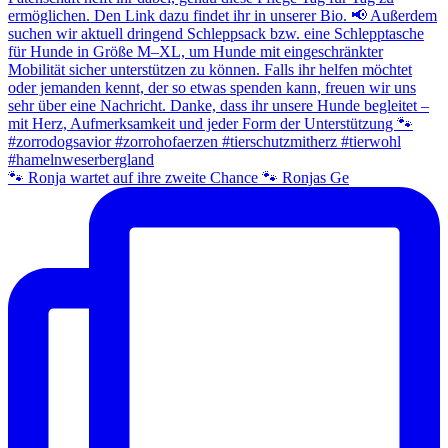
🐾 Ronja wartet auf ihre zweite Chance 🐾 Ronjas Ge