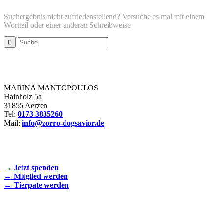
Suchergebnis nicht zufriedenstellend? Versuche es mal mit einem
Wortteil oder einer anderen Schreibweise
Zorro Dogsavior e. V.
MARINA MANTOPOULOS
Hainholz 5a
31855 Aerzen
Tel:
0173 3835260
Mail:
info@zorro-dogsavior.de
SEIEN SIE AKTIV DABEI!
→ Jetzt spenden
→ Mitglied werden
→ Tierpate werden
WIR SIND EIN TIERSCHUTZVEREIN