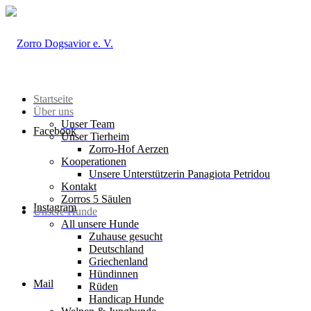
Startseite
Über uns
Unser Team
Facebook
Unser Tierheim
Zorro-Hof Aerzen
Kooperationen
Unsere Unterstützerin Panagiota Petridou
Kontakt
Zorros 5 Säulen
Instagram
Unsere Hunde
All unsere Hunde
Zuhause gesucht
Deutschland
Griechenland
Hündinnen
Mail
Rüden
Handicap Hunde