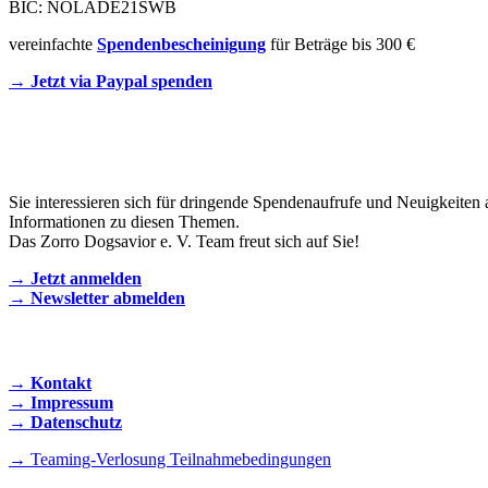
BIC: NOLADE21SWB
vereinfachte
Spendenbescheinigung
für Beträge bis 300 €
→ Jetzt via Paypal spenden
Newsletter
Sie interessieren sich für dringende Spendenaufrufe und Neuigkeiten 
Informationen zu diesen Themen.
Das Zorro Dogsavior e. V. Team freut sich auf Sie!
→ Jetzt anmelden
→ Newsletter abmelden
KONTAKT AUFNEHMEN
→ Kontakt
→ Impressum
→ Datenschutz
→ Teaming-Verlosung Teilnahmebedingungen