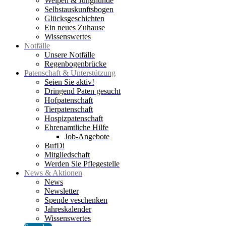
Welpen & Junghunde
Selbstauskunftsbogen
Glücksgeschichten
Ein neues Zuhause
Wissenswertes
Notfälle
Unsere Notfälle
Regenbogenbrücke
Patenschaft & Unterstützung
Seien Sie aktiv!
Dringend Paten gesucht
Hofpatenschaft
Tierpatenschaft
Hospizpatenschaft
Ehrenamtliche Hilfe
Job-Angebote
BufDi
Mitgliedschaft
Werden Sie Pflegestelle
News & Aktionen
News
Newsletter
Spende veschenken
Jahreskalender
Wissenswertes