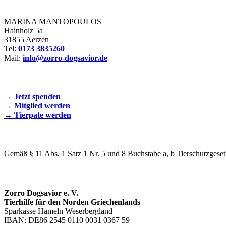
Zorro Dogsavior e. V.
MARINA MANTOPOULOS
Hainholz 5a
31855 Aerzen
Tel:
0173 3835260
Mail:
info@zorro-dogsavior.de
SEIEN SIE AKTIV DABEI!
→ Jetzt spenden
→ Mitglied werden
→ Tierpate werden
WIR SIND EIN TIERSCHUTZVEREIN
Gemäß § 11 Abs. 1 Satz 1 Nr. 5 und 8 Buchstabe a, b Tierschutzgeset
SPENDENKONTO
Zorro Dogsavior e. V.
Tierhilfe für den Norden Griechenlands
Sparkasse Hameln Weserbergland
IBAN: DE86 2545 0110 0031 0367 59