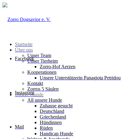
Startseite
Über uns
Unser Team
Facebook
Unser Tierheim
Zorro-Hof Aerzen
Kooperationen
Unsere Unterstützerin Panagiota Petridou
Kontakt
Zorros 5 Säulen
Instagram
Unsere Hunde
All unsere Hunde
Zuhause gesucht
Deutschland
Griechenland
Hündinnen
Mail
Rüden
Handicap Hunde