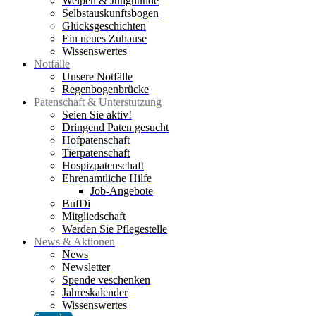
Welpen & Junghunde
Selbstauskunftsbogen
Glücksgeschichten
Ein neues Zuhause
Wissenswertes
Notfälle
Unsere Notfälle
Regenbogenbrücke
Patenschaft & Unterstützung
Seien Sie aktiv!
Dringend Paten gesucht
Hofpatenschaft
Tierpatenschaft
Hospizpatenschaft
Ehrenamtliche Hilfe
Job-Angebote
BufDi
Mitgliedschaft
Werden Sie Pflegestelle
News & Aktionen
News
Newsletter
Spende veschenken
Jahreskalender
Wissenswertes