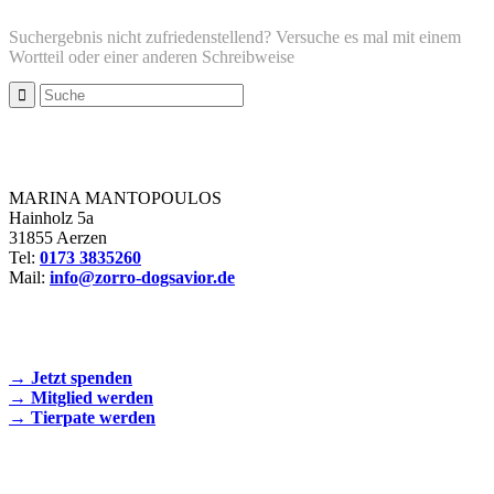
Suchergebnis nicht zufriedenstellend? Versuche es mal mit einem
Wortteil oder einer anderen Schreibweise
Zorro Dogsavior e. V.
MARINA MANTOPOULOS
Hainholz 5a
31855 Aerzen
Tel:
0173 3835260
Mail:
info@zorro-dogsavior.de
SEIEN SIE AKTIV DABEI!
→ Jetzt spenden
→ Mitglied werden
→ Tierpate werden
WIR SIND EIN TIERSCHUTZVEREIN