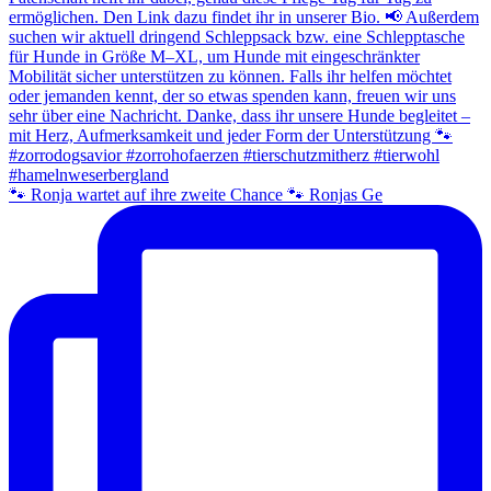
🐾 Ronja wartet auf ihre zweite Chance 🐾 Ronjas Ge