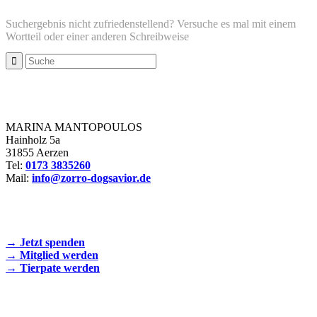
Suchergebnis nicht zufriedenstellend? Versuche es mal mit einem
Wortteil oder einer anderen Schreibweise
Zorro Dogsavior e. V.
MARINA MANTOPOULOS
Hainholz 5a
31855 Aerzen
Tel:
0173 3835260
Mail:
info@zorro-dogsavior.de
SEIEN SIE AKTIV DABEI!
→ Jetzt spenden
→ Mitglied werden
→ Tierpate werden
WIR SIND EIN TIERSCHUTZVEREIN