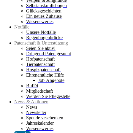
Welpen & Junghunde
Selbstauskunftsbogen
Glücksgeschichten
Ein neues Zuhause
Wissenswertes
Notfälle
Unsere Notfälle
Regenbogenbrücke
Patenschaft & Unterstützung
Seien Sie aktiv!
Dringend Paten gesucht
Hofpatenschaft
Tierpatenschaft
Hospizpatenschaft
Ehrenamtliche Hilfe
Job-Angebote
BufDi
Mitgliedschaft
Werden Sie Pflegestelle
News & Aktionen
News
Newsletter
Spende veschenken
Jahreskalender
Wissenswertes