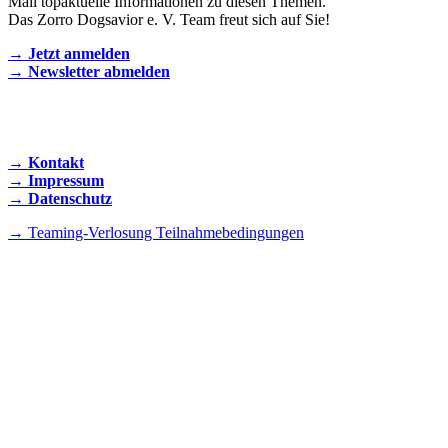
Mail topaktuelle Informationen zu diesen Themen.
Das Zorro Dogsavior e. V. Team freut sich auf Sie!
→ Jetzt anmelden
→ Newsletter abmelden
KONTAKT AUFNEHMEN
→ Kontakt
→ Impressum
→ Datenschutz
→ Teaming-Verlosung Teilnahmebedingungen
INSTAGRAM