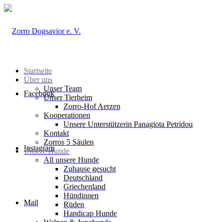
Startseite
Über uns
Unser Team
Facebook
Unser Tierheim
Zorro-Hof Aerzen
Kooperationen
Unsere Unterstützerin Panagiota Petridou
Kontakt
Zorros 5 Säulen
Instagram
Unsere Hunde
All unsere Hunde
Zuhause gesucht
Deutschland
Griechenland
Hündinnen
Mail
Rüden
Handicap Hunde