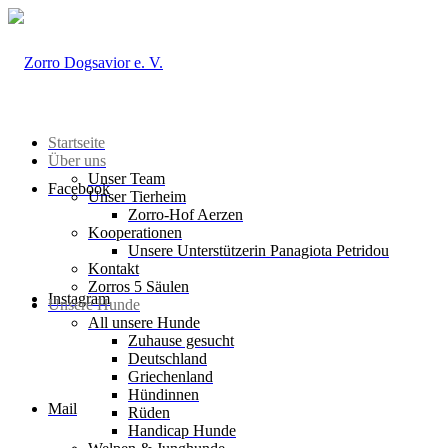
Startseite
Über uns
Unser Team
Facebook
Unser Tierheim
Zorro-Hof Aerzen
Kooperationen
Unsere Unterstützerin Panagiota Petridou
Kontakt
Zorros 5 Säulen
Instagram
Unsere Hunde
All unsere Hunde
Zuhause gesucht
Deutschland
Griechenland
Hündinnen
Mail
Rüden
Handicap Hunde