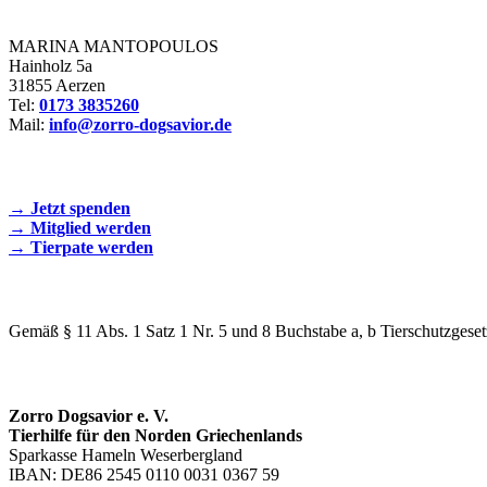
Zorro Dogsavior e. V.
MARINA MANTOPOULOS
Hainholz 5a
31855 Aerzen
Tel:
0173 3835260
Mail:
info@zorro-dogsavior.de
SEIEN SIE AKTIV DABEI!
→ Jetzt spenden
→ Mitglied werden
→ Tierpate werden
WIR SIND EIN TIERSCHUTZVEREIN
Gemäß § 11 Abs. 1 Satz 1 Nr. 5 und 8 Buchstabe a, b Tierschutzgeset
SPENDENKONTO
Zorro Dogsavior e. V.
Tierhilfe für den Norden Griechenlands
Sparkasse Hameln Weserbergland
IBAN: DE86 2545 0110 0031 0367 59