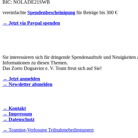
BIC: NOLADE21SWB
vereinfachte
Spendenbescheinigung
für Beträge bis 300 €
→ Jetzt via Paypal spenden
Newsletter
Sie interessieren sich für dringende Spendenaufrufe und Neuigkeiten 
Informationen zu diesen Themen.
Das Zorro Dogsavior e. V. Team freut sich auf Sie!
→ Jetzt anmelden
→ Newsletter abmelden
KONTAKT AUFNEHMEN
→ Kontakt
→ Impressum
→ Datenschutz
→ Teaming-Verlosung Teilnahmebedingungen