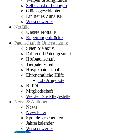
Welpen & Junghunde
Selbstauskunftsbogen
Glücksgeschichten
Ein neues Zuhause
Wissenswertes
Notfälle
Unsere Notfälle
Regenbogenbrücke
Patenschaft & Unterstützung
Seien Sie aktiv!
Dringend Paten gesucht
Hofpatenschaft
Tierpatenschaft
Hospizpatenschaft
Ehrenamtliche Hilfe
Job-Angebote
BufDi
Mitgliedschaft
Werden Sie Pflegestelle
News & Aktionen
News
Newsletter
Spende veschenken
Jahreskalender
Wissenswertes