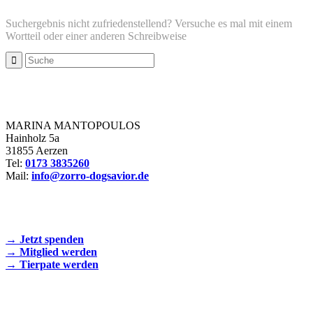
Suchergebnis nicht zufriedenstellend? Versuche es mal mit einem
Wortteil oder einer anderen Schreibweise
Zorro Dogsavior e. V.
MARINA MANTOPOULOS
Hainholz 5a
31855 Aerzen
Tel:
0173 3835260
Mail:
info@zorro-dogsavior.de
SEIEN SIE AKTIV DABEI!
→ Jetzt spenden
→ Mitglied werden
→ Tierpate werden
WIR SIND EIN TIERSCHUTZVEREIN