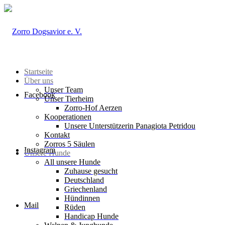
Startseite
Über uns
Unser Team
Facebook
Unser Tierheim
Zorro-Hof Aerzen
Kooperationen
Unsere Unterstützerin Panagiota Petridou
Kontakt
Zorros 5 Säulen
Instagram
Unsere Hunde
All unsere Hunde
Zuhause gesucht
Deutschland
Griechenland
Hündinnen
Mail
Rüden
Handicap Hunde