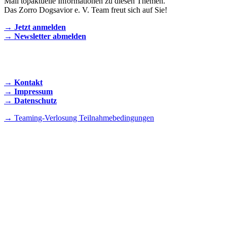
Mail topaktuelle Informationen zu diesen Themen.
Das Zorro Dogsavior e. V. Team freut sich auf Sie!
→ Jetzt anmelden
→ Newsletter abmelden
KONTAKT AUFNEHMEN
→ Kontakt
→ Impressum
→ Datenschutz
→ Teaming-Verlosung Teilnahmebedingungen
INSTAGRAM