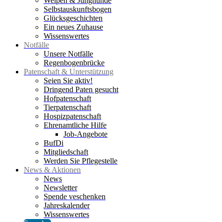
Welpen & Junghunde
Selbstauskunftsbogen
Glücksgeschichten
Ein neues Zuhause
Wissenswertes
Notfälle
Unsere Notfälle
Regenbogenbrücke
Patenschaft & Unterstützung
Seien Sie aktiv!
Dringend Paten gesucht
Hofpatenschaft
Tierpatenschaft
Hospizpatenschaft
Ehrenamtliche Hilfe
Job-Angebote
BufDi
Mitgliedschaft
Werden Sie Pflegestelle
News & Aktionen
News
Newsletter
Spende veschenken
Jahreskalender
Wissenswertes