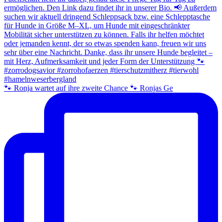
🐾 Ronja wartet auf ihre zweite Chance 🐾 Ronjas Ge