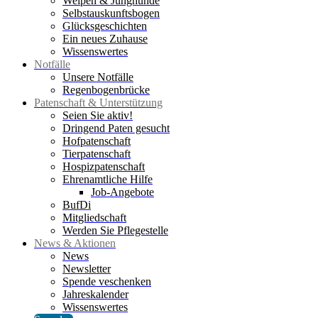
Welpen & Junghunde
Selbstauskunftsbogen
Glücksgeschichten
Ein neues Zuhause
Wissenswertes
Notfälle
Unsere Notfälle
Regenbogenbrücke
Patenschaft & Unterstützung
Seien Sie aktiv!
Dringend Paten gesucht
Hofpatenschaft
Tierpatenschaft
Hospizpatenschaft
Ehrenamtliche Hilfe
Job-Angebote
BufDi
Mitgliedschaft
Werden Sie Pflegestelle
News & Aktionen
News
Newsletter
Spende veschenken
Jahreskalender
Wissenswertes