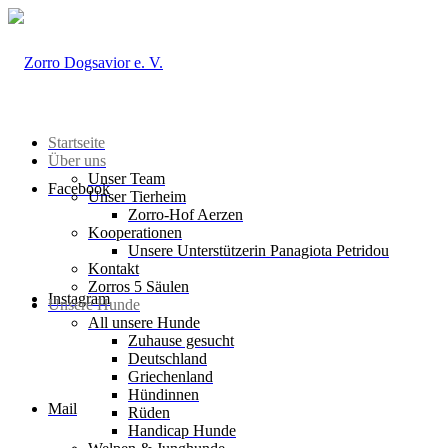
Startseite
Über uns
Unser Team
Facebook
Unser Tierheim
Zorro-Hof Aerzen
Kooperationen
Unsere Unterstützerin Panagiota Petridou
Kontakt
Zorros 5 Säulen
Instagram
Unsere Hunde
All unsere Hunde
Zuhause gesucht
Deutschland
Griechenland
Hündinnen
Mail
Rüden
Handicap Hunde