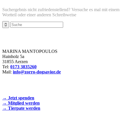
Suchergebnis nicht zufriedenstellend? Versuche es mal mit einem
Wortteil oder einer anderen Schreibweise
Zorro Dogsavior e. V.
MARINA MANTOPOULOS
Hainholz 5a
31855 Aerzen
Tel:
0173 3835260
Mail:
info@zorro-dogsavior.de
SEIEN SIE AKTIV DABEI!
→ Jetzt spenden
→ Mitglied werden
→ Tierpate werden
WIR SIND EIN TIERSCHUTZVEREIN