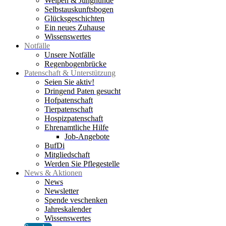
Welpen & Junghunde
Selbstauskunftsbogen
Glücksgeschichten
Ein neues Zuhause
Wissenswertes
Notfälle
Unsere Notfälle
Regenbogenbrücke
Patenschaft & Unterstützung
Seien Sie aktiv!
Dringend Paten gesucht
Hofpatenschaft
Tierpatenschaft
Hospizpatenschaft
Ehrenamtliche Hilfe
Job-Angebote
BufDi
Mitgliedschaft
Werden Sie Pflegestelle
News & Aktionen
News
Newsletter
Spende veschenken
Jahreskalender
Wissenswertes