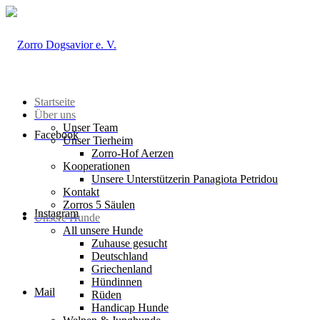
Startseite
Über uns
Unser Team
Facebook
Unser Tierheim
Zorro-Hof Aerzen
Kooperationen
Unsere Unterstützerin Panagiota Petridou
Kontakt
Zorros 5 Säulen
Instagram
Unsere Hunde
All unsere Hunde
Zuhause gesucht
Deutschland
Griechenland
Hündinnen
Mail
Rüden
Handicap Hunde