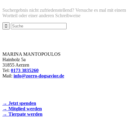
Suchergebnis nicht zufriedenstellend? Versuche es mal mit einem
Wortteil oder einer anderen Schreibweise
Zorro Dogsavior e. V.
MARINA MANTOPOULOS
Hainholz 5a
31855 Aerzen
Tel:
0173 3835260
Mail:
info@zorro-dogsavior.de
SEIEN SIE AKTIV DABEI!
→ Jetzt spenden
→ Mitglied werden
→ Tierpate werden
WIR SIND EIN TIERSCHUTZVEREIN