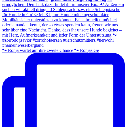
🐾 Ronja wartet auf ihre zweite Chance 🐾 Ronjas Ge