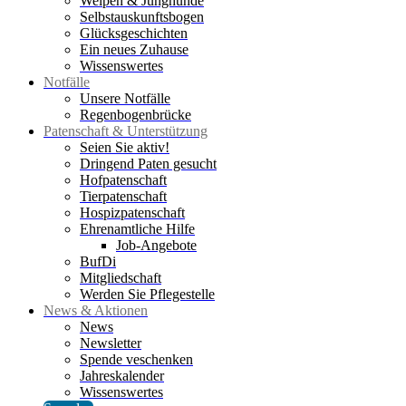
Welpen & Junghunde
Selbstauskunftsbogen
Glücksgeschichten
Ein neues Zuhause
Wissenswertes
Notfälle
Unsere Notfälle
Regenbogenbrücke
Patenschaft & Unterstützung
Seien Sie aktiv!
Dringend Paten gesucht
Hofpatenschaft
Tierpatenschaft
Hospizpatenschaft
Ehrenamtliche Hilfe
Job-Angebote
BufDi
Mitgliedschaft
Werden Sie Pflegestelle
News & Aktionen
News
Newsletter
Spende veschenken
Jahreskalender
Wissenswertes