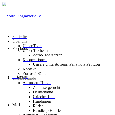
Startseite
Über uns
Unser Team
Facebook
Unser Tierheim
Zorro-Hof Aerzen
Kooperationen
Unsere Unterstützerin Panagiota Petridou
Kontakt
Zorros 5 Säulen
Instagram
Unsere Hunde
All unsere Hunde
Zuhause gesucht
Deutschland
Griechenland
Hündinnen
Mail
Rüden
Handicap Hunde