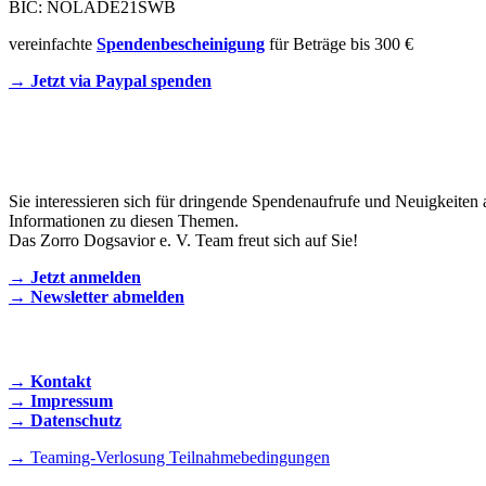
BIC: NOLADE21SWB
vereinfachte
Spendenbescheinigung
für Beträge bis 300 €
→ Jetzt via Paypal spenden
Newsletter
Sie interessieren sich für dringende Spendenaufrufe und Neuigkeiten 
Informationen zu diesen Themen.
Das Zorro Dogsavior e. V. Team freut sich auf Sie!
→ Jetzt anmelden
→ Newsletter abmelden
KONTAKT AUFNEHMEN
→ Kontakt
→ Impressum
→ Datenschutz
→ Teaming-Verlosung Teilnahmebedingungen