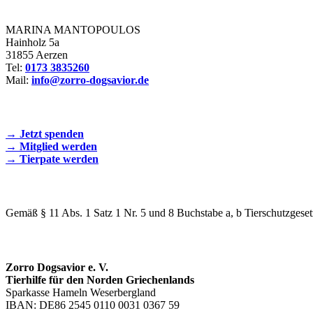
Zorro Dogsavior e. V.
MARINA MANTOPOULOS
Hainholz 5a
31855 Aerzen
Tel:
0173 3835260
Mail:
info@zorro-dogsavior.de
SEIEN SIE AKTIV DABEI!
→ Jetzt spenden
→ Mitglied werden
→ Tierpate werden
WIR SIND EIN TIERSCHUTZVEREIN
Gemäß § 11 Abs. 1 Satz 1 Nr. 5 und 8 Buchstabe a, b Tierschutzgeset
SPENDENKONTO
Zorro Dogsavior e. V.
Tierhilfe für den Norden Griechenlands
Sparkasse Hameln Weserbergland
IBAN: DE86 2545 0110 0031 0367 59