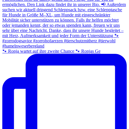
🐾 Ronja wartet auf ihre zweite Chance 🐾 Ronjas Ge