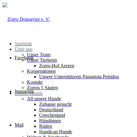
Startseite
Über uns
Unser Team
Facebook
Unser Tierheim
Zorro-Hof Aerzen
Kooperationen
Unsere Unterstützerin Panagiota Petridou
Kontakt
Zorros 5 Säulen
Instagram
Unsere Hunde
All unsere Hunde
Zuhause gesucht
Deutschland
Griechenland
Hündinnen
Mail
Rüden
Handicap Hunde