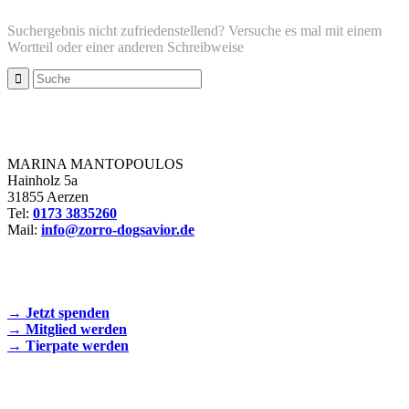
Suchergebnis nicht zufriedenstellend? Versuche es mal mit einem
Wortteil oder einer anderen Schreibweise
Zorro Dogsavior e. V.
MARINA MANTOPOULOS
Hainholz 5a
31855 Aerzen
Tel:
0173 3835260
Mail:
info@zorro-dogsavior.de
SEIEN SIE AKTIV DABEI!
→ Jetzt spenden
→ Mitglied werden
→ Tierpate werden
WIR SIND EIN TIERSCHUTZVEREIN