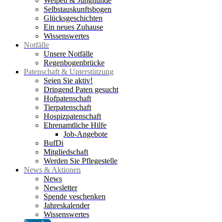
Welpen & Junghunde
Selbstauskunftsbogen
Glücksgeschichten
Ein neues Zuhause
Wissenswertes
Notfälle
Unsere Notfälle
Regenbogenbrücke
Patenschaft & Unterstützung
Seien Sie aktiv!
Dringend Paten gesucht
Hofpatenschaft
Tierpatenschaft
Hospizpatenschaft
Ehrenamtliche Hilfe
Job-Angebote
BufDi
Mitgliedschaft
Werden Sie Pflegestelle
News & Aktionen
News
Newsletter
Spende veschenken
Jahreskalender
Wissenswertes