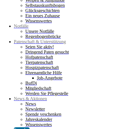
Welpen & Junghunde
Selbstauskunftsbogen
Glücksgeschichten
Ein neues Zuhause
Wissenswertes
Notfälle
Unsere Notfälle
Regenbogenbrücke
Patenschaft & Unterstützung
Seien Sie aktiv!
Dringend Paten gesucht
Hofpatenschaft
Tierpatenschaft
Hospizpatenschaft
Ehrenamtliche Hilfe
Job-Angebote
BufDi
Mitgliedschaft
Werden Sie Pflegestelle
News & Aktionen
News
Newsletter
Spende veschenken
Jahreskalender
Wissenswertes