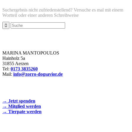
Suchergebnis nicht zufriedenstellend? Versuche es mal mit einem
Wortteil oder einer anderen Schreibweise
Zorro Dogsavior e. V.
MARINA MANTOPOULOS
Hainholz 5a
31855 Aerzen
Tel:
0173 3835260
Mail:
info@zorro-dogsavior.de
SEIEN SIE AKTIV DABEI!
→ Jetzt spenden
→ Mitglied werden
→ Tierpate werden
WIR SIND EIN TIERSCHUTZVEREIN