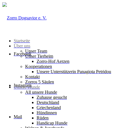
Startseite
Über uns
Unser Team
Facebook
Unser Tierheim
Zorro-Hof Aerzen
Kooperationen
Unsere Unterstützerin Panagiota Petridou
Kontakt
Zorros 5 Säulen
Instagram
Unsere Hunde
All unsere Hunde
Zuhause gesucht
Deutschland
Griechenland
Hündinnen
Mail
Rüden
Handicap Hunde