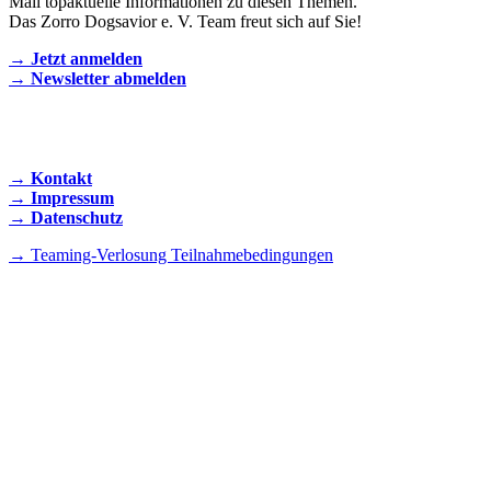
Mail topaktuelle Informationen zu diesen Themen.
Das Zorro Dogsavior e. V. Team freut sich auf Sie!
→ Jetzt anmelden
→ Newsletter abmelden
KONTAKT AUFNEHMEN
→ Kontakt
→ Impressum
→ Datenschutz
→ Teaming-Verlosung Teilnahmebedingungen
INSTAGRAM