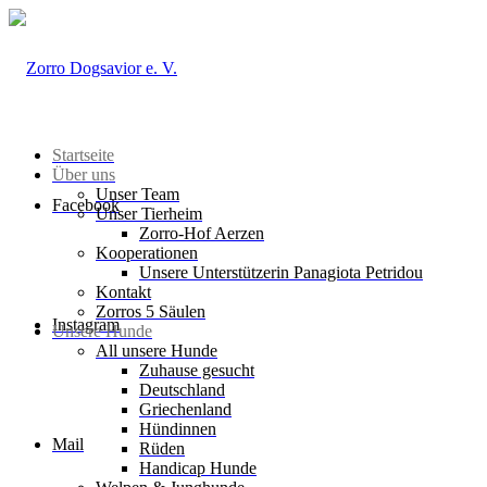
Startseite
Über uns
Unser Team
Facebook
Unser Tierheim
Zorro-Hof Aerzen
Kooperationen
Unsere Unterstützerin Panagiota Petridou
Kontakt
Zorros 5 Säulen
Instagram
Unsere Hunde
All unsere Hunde
Zuhause gesucht
Deutschland
Griechenland
Hündinnen
Mail
Rüden
Handicap Hunde