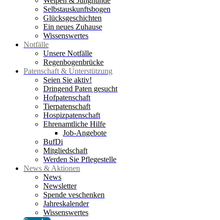
Welpen & Junghunde
Selbstauskunftsbogen
Glücksgeschichten
Ein neues Zuhause
Wissenswertes
Notfälle
Unsere Notfälle
Regenbogenbrücke
Patenschaft & Unterstützung
Seien Sie aktiv!
Dringend Paten gesucht
Hofpatenschaft
Tierpatenschaft
Hospizpatenschaft
Ehrenamtliche Hilfe
Job-Angebote
BufDi
Mitgliedschaft
Werden Sie Pflegestelle
News & Aktionen
News
Newsletter
Spende veschenken
Jahreskalender
Wissenswertes