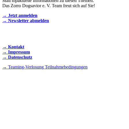
Mail topaktuelle Informationen zu diesen Themen.
Das Zorro Dogsavior e. V. Team freut sich auf Sie!
→ Jetzt anmelden
→ Newsletter abmelden
KONTAKT AUFNEHMEN
→ Kontakt
→ Impressum
→ Datenschutz
→ Teaming-Verlosung Teilnahmebedingungen
INSTAGRAM