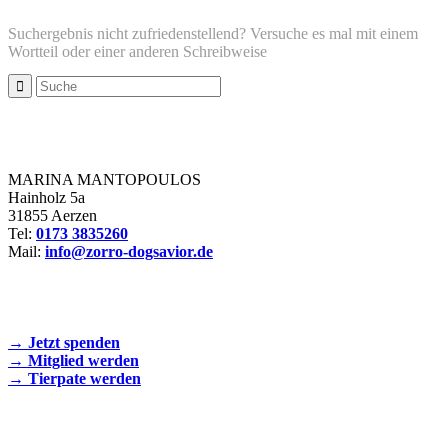
Suchergebnis nicht zufriedenstellend? Versuche es mal mit einem
Wortteil oder einer anderen Schreibweise
Zorro Dogsavior e. V.
MARINA MANTOPOULOS
Hainholz 5a
31855 Aerzen
Tel:
0173 3835260
Mail:
info@zorro-dogsavior.de
SEIEN SIE AKTIV DABEI!
→ Jetzt spenden
→ Mitglied werden
→ Tierpate werden
WIR SIND EIN TIERSCHUTZVEREIN