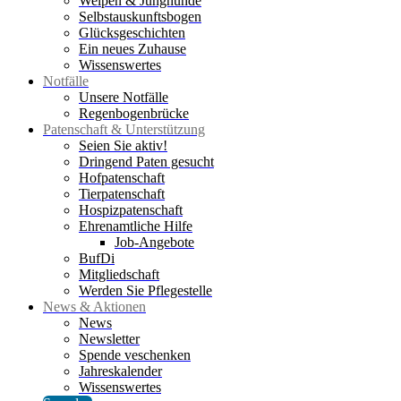
Welpen & Junghunde
Selbstauskunftsbogen
Glücksgeschichten
Ein neues Zuhause
Wissenswertes
Notfälle
Unsere Notfälle
Regenbogenbrücke
Patenschaft & Unterstützung
Seien Sie aktiv!
Dringend Paten gesucht
Hofpatenschaft
Tierpatenschaft
Hospizpatenschaft
Ehrenamtliche Hilfe
Job-Angebote
BufDi
Mitgliedschaft
Werden Sie Pflegestelle
News & Aktionen
News
Newsletter
Spende veschenken
Jahreskalender
Wissenswertes