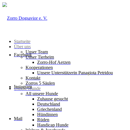
Startseite
Über uns
Unser Team
Facebook
Unser Tierheim
Zorro-Hof Aerzen
Kooperationen
Unsere Unterstützerin Panagiota Petridou
Kontakt
Zorros 5 Säulen
Instagram
Unsere Hunde
All unsere Hunde
Zuhause gesucht
Deutschland
Griechenland
Hündinnen
Mail
Rüden
Handicap Hunde