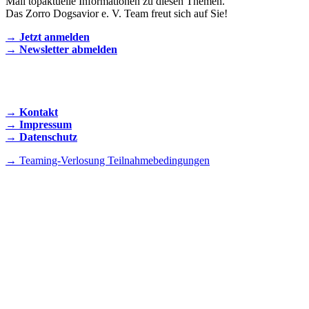
Mail topaktuelle Informationen zu diesen Themen.
Das Zorro Dogsavior e. V. Team freut sich auf Sie!
→ Jetzt anmelden
→ Newsletter abmelden
KONTAKT AUFNEHMEN
→ Kontakt
→ Impressum
→ Datenschutz
→ Teaming-Verlosung Teilnahmebedingungen
INSTAGRAM