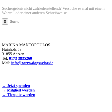
Suchergebnis nicht zufriedenstellend? Versuche es mal mit einem
Wortteil oder einer anderen Schreibweise
Zorro Dogsavior e. V.
MARINA MANTOPOULOS
Hainholz 5a
31855 Aerzen
Tel:
0173 3835260
Mail:
info@zorro-dogsavior.de
SEIEN SIE AKTIV DABEI!
→ Jetzt spenden
→ Mitglied werden
→ Tierpate werden
WIR SIND EIN TIERSCHUTZVEREIN