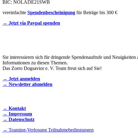
BIC: NOLADE21SWB
vereinfachte
Spendenbescheinigung
für Beträge bis 300 €
→ Jetzt via Paypal spenden
Newsletter
Sie interessieren sich für dringende Spendenaufrufe und Neuigkeiten 
Informationen zu diesen Themen.
Das Zorro Dogsavior e. V. Team freut sich auf Sie!
→ Jetzt anmelden
→ Newsletter abmelden
KONTAKT AUFNEHMEN
→ Kontakt
→ Impressum
→ Datenschutz
→ Teaming-Verlosung Teilnahmebedingungen