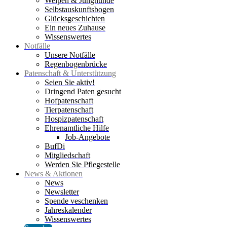
Welpen & Junghunde
Selbstauskunftsbogen
Glücksgeschichten
Ein neues Zuhause
Wissenswertes
Notfälle
Unsere Notfälle
Regenbogenbrücke
Patenschaft & Unterstützung
Seien Sie aktiv!
Dringend Paten gesucht
Hofpatenschaft
Tierpatenschaft
Hospizpatenschaft
Ehrenamtliche Hilfe
Job-Angebote
BufDi
Mitgliedschaft
Werden Sie Pflegestelle
News & Aktionen
News
Newsletter
Spende veschenken
Jahreskalender
Wissenswertes