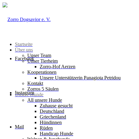
Startseite
Über uns
Unser Team
Facebook
Unser Tierheim
Zorro-Hof Aerzen
Kooperationen
Unsere Unterstützerin Panagiota Petridou
Kontakt
Zorros 5 Säulen
Instagram
Unsere Hunde
All unsere Hunde
Zuhause gesucht
Deutschland
Griechenland
Hündinnen
Mail
Rüden
Handicap Hunde