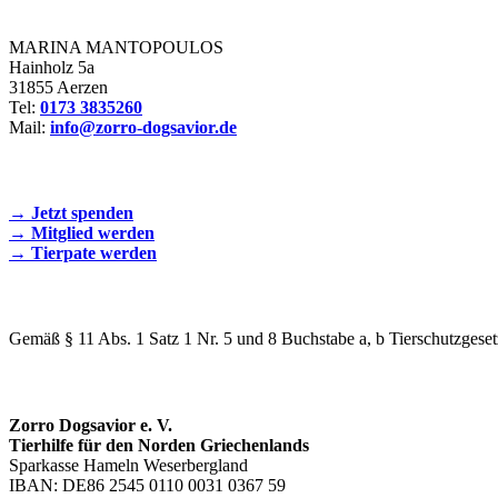
Zorro Dogsavior e. V.
MARINA MANTOPOULOS
Hainholz 5a
31855 Aerzen
Tel:
0173 3835260
Mail:
info@zorro-dogsavior.de
SEIEN SIE AKTIV DABEI!
→ Jetzt spenden
→ Mitglied werden
→ Tierpate werden
WIR SIND EIN TIERSCHUTZVEREIN
Gemäß § 11 Abs. 1 Satz 1 Nr. 5 und 8 Buchstabe a, b Tierschutzgeset
SPENDENKONTO
Zorro Dogsavior e. V.
Tierhilfe für den Norden Griechenlands
Sparkasse Hameln Weserbergland
IBAN: DE86 2545 0110 0031 0367 59