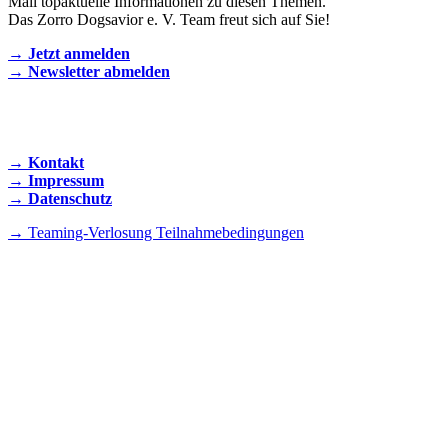
Mail topaktuelle Informationen zu diesen Themen.
Das Zorro Dogsavior e. V. Team freut sich auf Sie!
→ Jetzt anmelden
→ Newsletter abmelden
KONTAKT AUFNEHMEN
→ Kontakt
→ Impressum
→ Datenschutz
→ Teaming-Verlosung Teilnahmebedingungen
INSTAGRAM