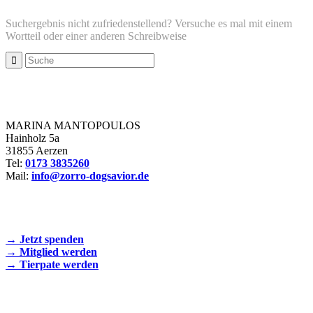
Suchergebnis nicht zufriedenstellend? Versuche es mal mit einem
Wortteil oder einer anderen Schreibweise
Zorro Dogsavior e. V.
MARINA MANTOPOULOS
Hainholz 5a
31855 Aerzen
Tel:
0173 3835260
Mail:
info@zorro-dogsavior.de
SEIEN SIE AKTIV DABEI!
→ Jetzt spenden
→ Mitglied werden
→ Tierpate werden
WIR SIND EIN TIERSCHUTZVEREIN