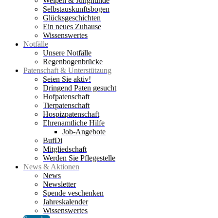
Welpen & Junghunde
Selbstauskunftsbogen
Glücksgeschichten
Ein neues Zuhause
Wissenswertes
Notfälle
Unsere Notfälle
Regenbogenbrücke
Patenschaft & Unterstützung
Seien Sie aktiv!
Dringend Paten gesucht
Hofpatenschaft
Tierpatenschaft
Hospizpatenschaft
Ehrenamtliche Hilfe
Job-Angebote
BufDi
Mitgliedschaft
Werden Sie Pflegestelle
News & Aktionen
News
Newsletter
Spende veschenken
Jahreskalender
Wissenswertes