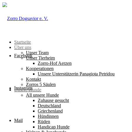
Startseite
Über uns
Unser Team
Facebook
Unser Tierheim
Zorro-Hof Aerzen
Kooperationen
Unsere Unterstützerin Panagiota Petridou
Kontakt
Zorros 5 Säulen
Instagram
Unsere Hunde
All unsere Hunde
Zuhause gesucht
Deutschland
Griechenland
Hündinnen
Mail
Rüden
Handicap Hunde