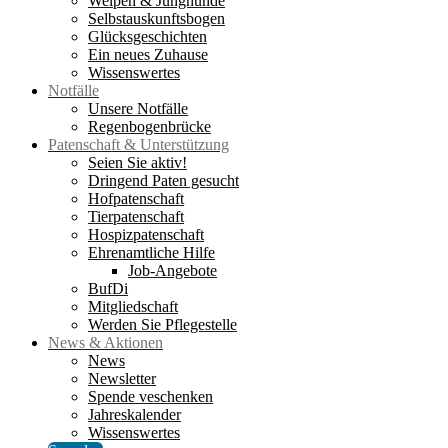
Welpen & Junghunde
Selbstauskunftsbogen
Glücksgeschichten
Ein neues Zuhause
Wissenswertes
Notfälle
Unsere Notfälle
Regenbogenbrücke
Patenschaft & Unterstützung
Seien Sie aktiv!
Dringend Paten gesucht
Hofpatenschaft
Tierpatenschaft
Hospizpatenschaft
Ehrenamtliche Hilfe
Job-Angebote
BufDi
Mitgliedschaft
Werden Sie Pflegestelle
News & Aktionen
News
Newsletter
Spende veschenken
Jahreskalender
Wissenswertes