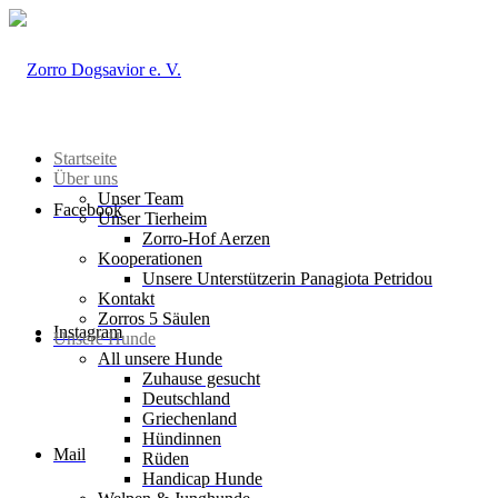
Startseite
Über uns
Unser Team
Facebook
Unser Tierheim
Zorro-Hof Aerzen
Kooperationen
Unsere Unterstützerin Panagiota Petridou
Kontakt
Zorros 5 Säulen
Instagram
Unsere Hunde
All unsere Hunde
Zuhause gesucht
Deutschland
Griechenland
Hündinnen
Mail
Rüden
Handicap Hunde