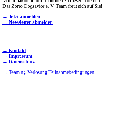
Mail topaktuelle Informationen zu diesen Themen.
Das Zorro Dogsavior e. V. Team freut sich auf Sie!
→ Jetzt anmelden
→ Newsletter abmelden
KONTAKT AUFNEHMEN
→ Kontakt
→ Impressum
→ Datenschutz
→ Teaming-Verlosung Teilnahmebedingungen
INSTAGRAM