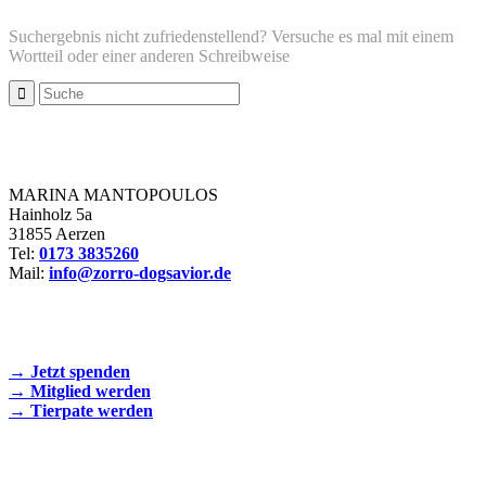
Suchergebnis nicht zufriedenstellend? Versuche es mal mit einem
Wortteil oder einer anderen Schreibweise
Zorro Dogsavior e. V.
MARINA MANTOPOULOS
Hainholz 5a
31855 Aerzen
Tel:
0173 3835260
Mail:
info@zorro-dogsavior.de
SEIEN SIE AKTIV DABEI!
→ Jetzt spenden
→ Mitglied werden
→ Tierpate werden
WIR SIND EIN TIERSCHUTZVEREIN