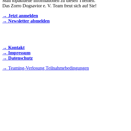
Mail topaktuelle Informationen zu diesen Themen.
Das Zorro Dogsavior e. V. Team freut sich auf Sie!
→ Jetzt anmelden
→ Newsletter abmelden
KONTAKT AUFNEHMEN
→ Kontakt
→ Impressum
→ Datenschutz
→ Teaming-Verlosung Teilnahmebedingungen
INSTAGRAM