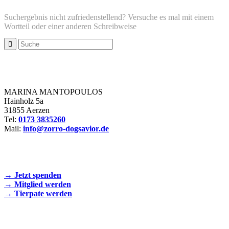
Suchergebnis nicht zufriedenstellend? Versuche es mal mit einem
Wortteil oder einer anderen Schreibweise
Zorro Dogsavior e. V.
MARINA MANTOPOULOS
Hainholz 5a
31855 Aerzen
Tel:
0173 3835260
Mail:
info@zorro-dogsavior.de
SEIEN SIE AKTIV DABEI!
→ Jetzt spenden
→ Mitglied werden
→ Tierpate werden
WIR SIND EIN TIERSCHUTZVEREIN