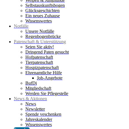
Welpen & Junghunde
Selbstauskunftsbogen
Glücksgeschichten
Ein neues Zuhause
Wissenswertes
Notfälle
Unsere Notfälle
Regenbogenbrücke
Patenschaft & Unterstützung
Seien Sie aktiv!
Dringend Paten gesucht
Hofpatenschaft
Tierpatenschaft
Hospizpatenschaft
Ehrenamtliche Hilfe
Job-Angebote
BufDi
Mitgliedschaft
Werden Sie Pflegestelle
News & Aktionen
News
Newsletter
Spende veschenken
Jahreskalender
Wissenswertes