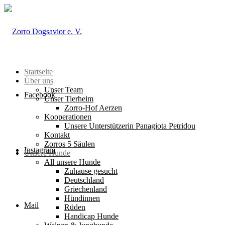
Startseite
Über uns
Unser Team
Facebook
Unser Tierheim
Zorro-Hof Aerzen
Kooperationen
Unsere Unterstützerin Panagiota Petridou
Kontakt
Zorros 5 Säulen
Instagram
Unsere Hunde
All unsere Hunde
Zuhause gesucht
Deutschland
Griechenland
Hündinnen
Mail
Rüden
Handicap Hunde