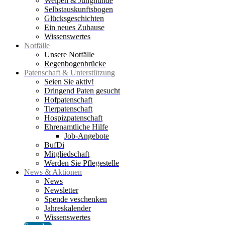
Welpen & Junghunde
Selbstauskunftsbogen
Glücksgeschichten
Ein neues Zuhause
Wissenswertes
Notfälle
Unsere Notfälle
Regenbogenbrücke
Patenschaft & Unterstützung
Seien Sie aktiv!
Dringend Paten gesucht
Hofpatenschaft
Tierpatenschaft
Hospizpatenschaft
Ehrenamtliche Hilfe
Job-Angebote
BufDi
Mitgliedschaft
Werden Sie Pflegestelle
News & Aktionen
News
Newsletter
Spende veschenken
Jahreskalender
Wissenswertes