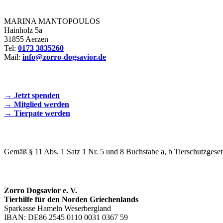
Zorro Dogsavior e. V.
MARINA MANTOPOULOS
Hainholz 5a
31855 Aerzen
Tel:
0173 3835260
Mail:
info@zorro-dogsavior.de
SEIEN SIE AKTIV DABEI!
→ Jetzt spenden
→ Mitglied werden
→ Tierpate werden
WIR SIND EIN TIERSCHUTZVEREIN
Gemäß § 11 Abs. 1 Satz 1 Nr. 5 und 8 Buchstabe a, b Tierschutzgeset
SPENDENKONTO
Zorro Dogsavior e. V.
Tierhilfe für den Norden Griechenlands
Sparkasse Hameln Weserbergland
IBAN: DE86 2545 0110 0031 0367 59