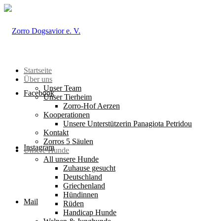
Startseite
Über uns
Unser Team
Facebook
Unser Tierheim
Zorro-Hof Aerzen
Kooperationen
Unsere Unterstützerin Panagiota Petridou
Kontakt
Zorros 5 Säulen
Instagram
Unsere Hunde
All unsere Hunde
Zuhause gesucht
Deutschland
Griechenland
Hündinnen
Mail
Rüden
Handicap Hunde