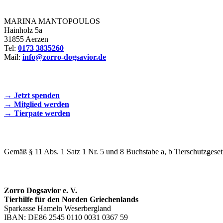
Zorro Dogsavior e. V.
MARINA MANTOPOULOS
Hainholz 5a
31855 Aerzen
Tel:
0173 3835260
Mail:
info@zorro-dogsavior.de
SEIEN SIE AKTIV DABEI!
→ Jetzt spenden
→ Mitglied werden
→ Tierpate werden
WIR SIND EIN TIERSCHUTZVEREIN
Gemäß § 11 Abs. 1 Satz 1 Nr. 5 und 8 Buchstabe a, b Tierschutzgeset
SPENDENKONTO
Zorro Dogsavior e. V.
Tierhilfe für den Norden Griechenlands
Sparkasse Hameln Weserbergland
IBAN: DE86 2545 0110 0031 0367 59