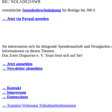
BIC: NOLADE21SWB
vereinfachte
Spendenbescheinigung
für Beträge bis 300 €
→ Jetzt via Paypal spenden
Newsletter
Sie interessieren sich für dringende Spendenaufrufe und Neuigkeiten 
Informationen zu diesen Themen.
Das Zorro Dogsavior e. V. Team freut sich auf Sie!
→ Jetzt anmelden
→ Newsletter abmelden
KONTAKT AUFNEHMEN
→ Kontakt
→ Impressum
→ Datenschutz
→ Teaming-Verlosung Teilnahmebedingungen