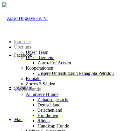
Startseite
Über uns
Unser Team
Facebook
Unser Tierheim
Zorro-Hof Aerzen
Kooperationen
Unsere Unterstützerin Panagiota Petridou
Kontakt
Zorros 5 Säulen
Instagram
Unsere Hunde
All unsere Hunde
Zuhause gesucht
Deutschland
Griechenland
Hündinnen
Mail
Rüden
Handicap Hunde