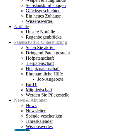
Welpen & Junghunde
Selbstauskunftsbogen
Glücksgeschichten
Ein neues Zuhause
Wissenswertes
Notfälle
Unsere Notfälle
Regenbogenbrücke
Patenschaft & Unterstützung
Seien Sie aktiv!
Dringend Paten gesucht
Hofpatenschaft
Tierpatenschaft
Hospizpatenschaft
Ehrenamtliche Hilfe
Job-Angebote
BufDi
Mitgliedschaft
Werden Sie Pflegestelle
News & Aktionen
News
Newsletter
Spende veschenken
Jahreskalender
Wissenswertes