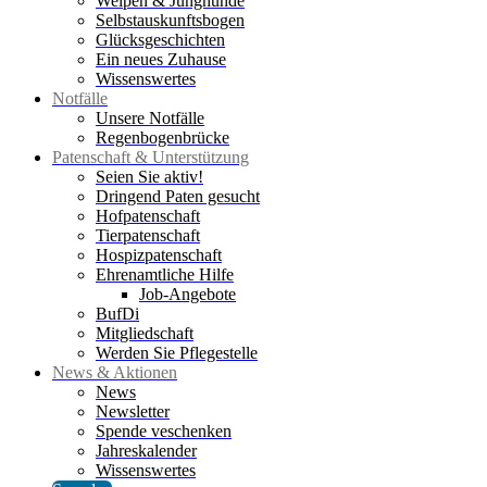
Welpen & Junghunde
Selbstauskunftsbogen
Glücksgeschichten
Ein neues Zuhause
Wissenswertes
Notfälle
Unsere Notfälle
Regenbogenbrücke
Patenschaft & Unterstützung
Seien Sie aktiv!
Dringend Paten gesucht
Hofpatenschaft
Tierpatenschaft
Hospizpatenschaft
Ehrenamtliche Hilfe
Job-Angebote
BufDi
Mitgliedschaft
Werden Sie Pflegestelle
News & Aktionen
News
Newsletter
Spende veschenken
Jahreskalender
Wissenswertes