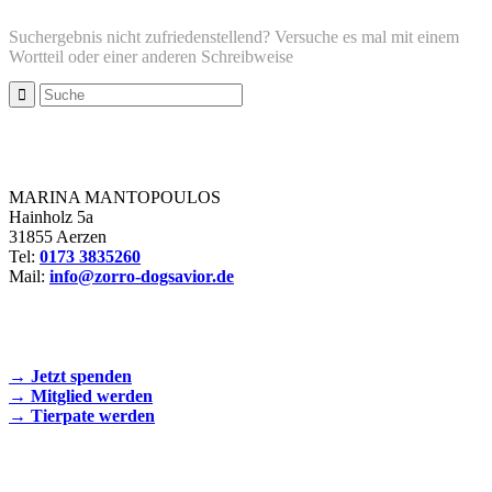
Suchergebnis nicht zufriedenstellend? Versuche es mal mit einem
Wortteil oder einer anderen Schreibweise
Zorro Dogsavior e. V.
MARINA MANTOPOULOS
Hainholz 5a
31855 Aerzen
Tel:
0173 3835260
Mail:
info@zorro-dogsavior.de
SEIEN SIE AKTIV DABEI!
→ Jetzt spenden
→ Mitglied werden
→ Tierpate werden
WIR SIND EIN TIERSCHUTZVEREIN