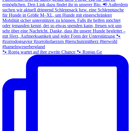
🐾 Ronja wartet auf ihre zweite Chance 🐾 Ronjas Ge