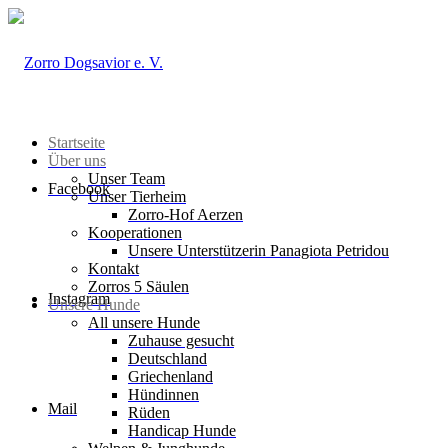
Startseite
Über uns
Unser Team
Facebook
Unser Tierheim
Zorro-Hof Aerzen
Kooperationen
Unsere Unterstützerin Panagiota Petridou
Kontakt
Zorros 5 Säulen
Instagram
Unsere Hunde
All unsere Hunde
Zuhause gesucht
Deutschland
Griechenland
Hündinnen
Mail
Rüden
Handicap Hunde