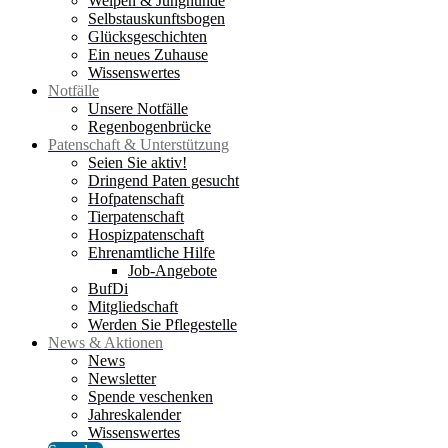
Welpen & Junghunde
Selbstauskunftsbogen
Glücksgeschichten
Ein neues Zuhause
Wissenswertes
Notfälle
Unsere Notfälle
Regenbogenbrücke
Patenschaft & Unterstützung
Seien Sie aktiv!
Dringend Paten gesucht
Hofpatenschaft
Tierpatenschaft
Hospizpatenschaft
Ehrenamtliche Hilfe
Job-Angebote
BufDi
Mitgliedschaft
Werden Sie Pflegestelle
News & Aktionen
News
Newsletter
Spende veschenken
Jahreskalender
Wissenswertes