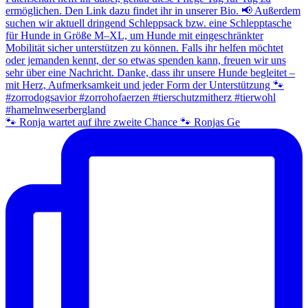
🐾 Ronja wartet auf ihre zweite Chance 🐾 Ronjas Ge