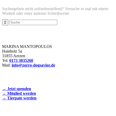
Suchergebnis nicht zufriedenstellend? Versuche es mal mit einem
Wortteil oder einer anderen Schreibweise
Zorro Dogsavior e. V.
MARINA MANTOPOULOS
Hainholz 5a
31855 Aerzen
Tel:
0173 3835260
Mail:
info@zorro-dogsavior.de
SEIEN SIE AKTIV DABEI!
→ Jetzt spenden
→ Mitglied werden
→ Tierpate werden
WIR SIND EIN TIERSCHUTZVEREIN