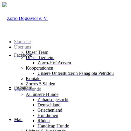
Startseite
Über uns
Unser Team
Facebook
Unser Tierheim
Zorro-Hof Aerzen
Kooperationen
Unsere Unterstützerin Panagiota Petridou
Kontakt
Zorros 5 Säulen
Instagram
Unsere Hunde
All unsere Hunde
Zuhause gesucht
Deutschland
Griechenland
Hündinnen
Mail
Rüden
Handicap Hunde