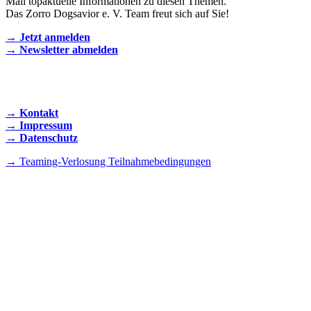
Mail topaktuelle Informationen zu diesen Themen.
Das Zorro Dogsavior e. V. Team freut sich auf Sie!
→ Jetzt anmelden
→ Newsletter abmelden
KONTAKT AUFNEHMEN
→ Kontakt
→ Impressum
→ Datenschutz
→ Teaming-Verlosung Teilnahmebedingungen
INSTAGRAM