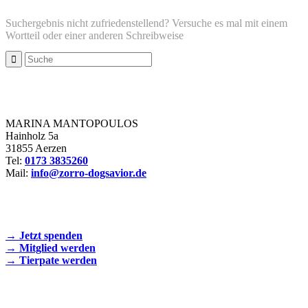
Suchergebnis nicht zufriedenstellend? Versuche es mal mit einem
Wortteil oder einer anderen Schreibweise
Zorro Dogsavior e. V.
MARINA MANTOPOULOS
Hainholz 5a
31855 Aerzen
Tel:
0173 3835260
Mail:
info@zorro-dogsavior.de
SEIEN SIE AKTIV DABEI!
→ Jetzt spenden
→ Mitglied werden
→ Tierpate werden
WIR SIND EIN TIERSCHUTZVEREIN