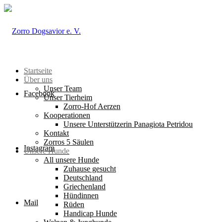
Startseite
Über uns
Unser Team
Facebook
Unser Tierheim
Zorro-Hof Aerzen
Kooperationen
Unsere Unterstützerin Panagiota Petridou
Kontakt
Zorros 5 Säulen
Instagram
Unsere Hunde
All unsere Hunde
Zuhause gesucht
Deutschland
Griechenland
Hündinnen
Mail
Rüden
Handicap Hunde