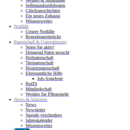
Welpen & Junghunde
Selbstauskunftsbogen
Glücksgeschichten
Ein neues Zuhause
Wissenswertes
Notfälle
Unsere Notfälle
Regenbogenbrücke
Patenschaft & Unterstützung
Seien Sie aktiv!
Dringend Paten gesucht
Hofpatenschaft
Tierpatenschaft
Hospizpatenschaft
Ehrenamtliche Hilfe
Job-Angebote
BufDi
Mitgliedschaft
Werden Sie Pflegestelle
News & Aktionen
News
Newsletter
Spende veschenken
Jahreskalender
Wissenswertes