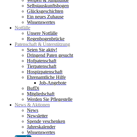
Welpen & Junghunde
Selbstauskunftsbogen
Glücksgeschichten
Ein neues Zuhause
Wissenswertes
Notfälle
Unsere Notfälle
Regenbogenbrücke
Patenschaft & Unterstützung
Seien Sie aktiv!
Dringend Paten gesucht
Hofpatenschaft
Tierpatenschaft
Hospizpatenschaft
Ehrenamtliche Hilfe
Job-Angebote
BufDi
Mitgliedschaft
Werden Sie Pflegestelle
News & Aktionen
News
Newsletter
Spende veschenken
Jahreskalender
Wissenswertes