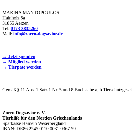
Zorro Dogsavior e. V.
MARINA MANTOPOULOS
Hainholz 5a
31855 Aerzen
Tel:
0173 3835260
Mail:
info@zorro-dogsavior.de
SEIEN SIE AKTIV DABEI!
→ Jetzt spenden
→ Mitglied werden
→ Tierpate werden
WIR SIND EIN TIERSCHUTZVEREIN
Gemäß § 11 Abs. 1 Satz 1 Nr. 5 und 8 Buchstabe a, b Tierschutzgeset
SPENDENKONTO
Zorro Dogsavior e. V.
Tierhilfe für den Norden Griechenlands
Sparkasse Hameln Weserbergland
IBAN: DE86 2545 0110 0031 0367 59