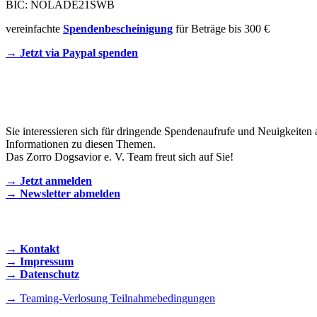
BIC: NOLADE21SWB
vereinfachte
Spendenbescheinigung
für Beträge bis 300 €
→ Jetzt via Paypal spenden
Newsletter
Sie interessieren sich für dringende Spendenaufrufe und Neuigkeiten 
Informationen zu diesen Themen.
Das Zorro Dogsavior e. V. Team freut sich auf Sie!
→ Jetzt anmelden
→ Newsletter abmelden
KONTAKT AUFNEHMEN
→ Kontakt
→ Impressum
→ Datenschutz
→ Teaming-Verlosung Teilnahmebedingungen