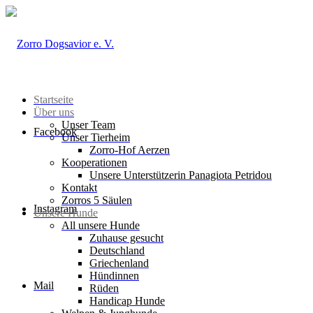
Startseite
Über uns
Unser Team
Facebook
Unser Tierheim
Zorro-Hof Aerzen
Kooperationen
Unsere Unterstützerin Panagiota Petridou
Kontakt
Zorros 5 Säulen
Instagram
Unsere Hunde
All unsere Hunde
Zuhause gesucht
Deutschland
Griechenland
Hündinnen
Mail
Rüden
Handicap Hunde