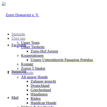
Startseite
Über uns
Unser Team
Facebook
Unser Tierheim
Zorro-Hof Aerzen
Kooperationen
Unsere Unterstützerin Panagiota Petridou
Kontakt
Zorros 5 Säulen
Instagram
Unsere Hunde
All unsere Hunde
Zuhause gesucht
Deutschland
Griechenland
Hündinnen
Mail
Rüden
Handicap Hunde