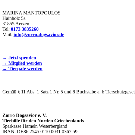
Zorro Dogsavior e. V.
MARINA MANTOPOULOS
Hainholz 5a
31855 Aerzen
Tel:
0173 3835260
Mail:
info@zorro-dogsavior.de
SEIEN SIE AKTIV DABEI!
→ Jetzt spenden
→ Mitglied werden
→ Tierpate werden
WIR SIND EIN TIERSCHUTZVEREIN
Gemäß § 11 Abs. 1 Satz 1 Nr. 5 und 8 Buchstabe a, b Tierschutzgeset
SPENDENKONTO
Zorro Dogsavior e. V.
Tierhilfe für den Norden Griechenlands
Sparkasse Hameln Weserbergland
IBAN: DE86 2545 0110 0031 0367 59