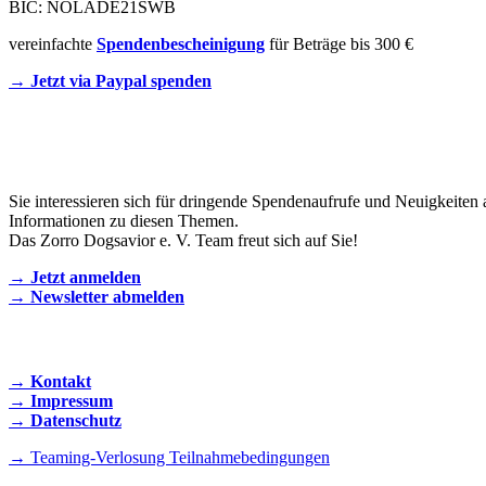
BIC: NOLADE21SWB
vereinfachte
Spendenbescheinigung
für Beträge bis 300 €
→ Jetzt via Paypal spenden
Newsletter
Sie interessieren sich für dringende Spendenaufrufe und Neuigkeiten 
Informationen zu diesen Themen.
Das Zorro Dogsavior e. V. Team freut sich auf Sie!
→ Jetzt anmelden
→ Newsletter abmelden
KONTAKT AUFNEHMEN
→ Kontakt
→ Impressum
→ Datenschutz
→ Teaming-Verlosung Teilnahmebedingungen