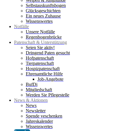
Welpen & Junghunde
Selbstauskunftsbogen
Glücksgeschichten
Ein neues Zuhause
Wissenswertes
Notfälle
Unsere Notfälle
Regenbogenbrücke
Patenschaft & Unterstützung
Seien Sie aktiv!
Dringend Paten gesucht
Hofpatenschaft
Tierpatenschaft
Hospizpatenschaft
Ehrenamtliche Hilfe
Job-Angebote
BufDi
Mitgliedschaft
Werden Sie Pflegestelle
News & Aktionen
News
Newsletter
Spende veschenken
Jahreskalender
Wissenswertes