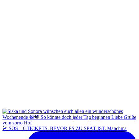
🚨 SOS – 6 TICKETS. BEVOR ES ZU SPÄT IST. Manchma