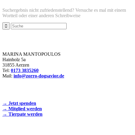
Suchergebnis nicht zufriedenstellend? Versuche es mal mit einem
Wortteil oder einer anderen Schreibweise
Zorro Dogsavior e. V.
MARINA MANTOPOULOS
Hainholz 5a
31855 Aerzen
Tel:
0173 3835260
Mail:
info@zorro-dogsavior.de
SEIEN SIE AKTIV DABEI!
→ Jetzt spenden
→ Mitglied werden
→ Tierpate werden
WIR SIND EIN TIERSCHUTZVEREIN