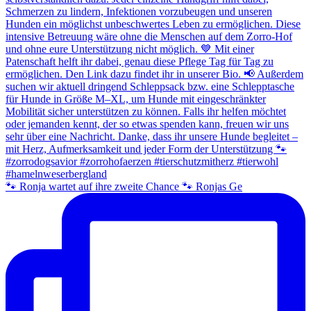
🐾 Ronja wartet auf ihre zweite Chance 🐾 Ronjas Ge