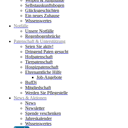
Welpen & Junghunde
Selbstauskunftsbogen
Glücksgeschichten
Ein neues Zuhause
Wissenswertes
Notfälle
Unsere Notfälle
Regenbogenbrücke
Patenschaft & Unterstützung
Seien Sie aktiv!
Dringend Paten gesucht
Hofpatenschaft
Tierpatenschaft
Hospizpatenschaft
Ehrenamtliche Hilfe
Job-Angebote
BufDi
Mitgliedschaft
Werden Sie Pflegestelle
News & Aktionen
News
Newsletter
Spende veschenken
Jahreskalender
Wissenswertes