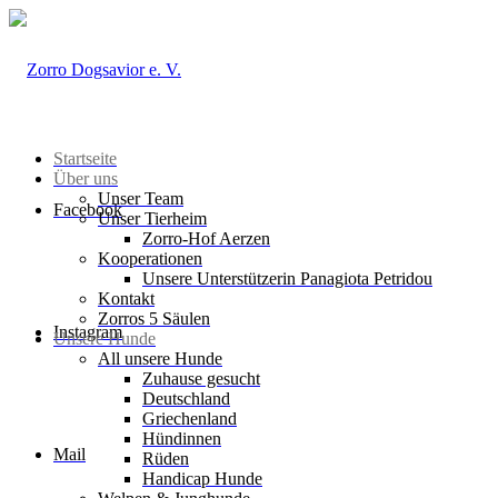
Startseite
Über uns
Unser Team
Facebook
Unser Tierheim
Zorro-Hof Aerzen
Kooperationen
Unsere Unterstützerin Panagiota Petridou
Kontakt
Zorros 5 Säulen
Instagram
Unsere Hunde
All unsere Hunde
Zuhause gesucht
Deutschland
Griechenland
Hündinnen
Mail
Rüden
Handicap Hunde