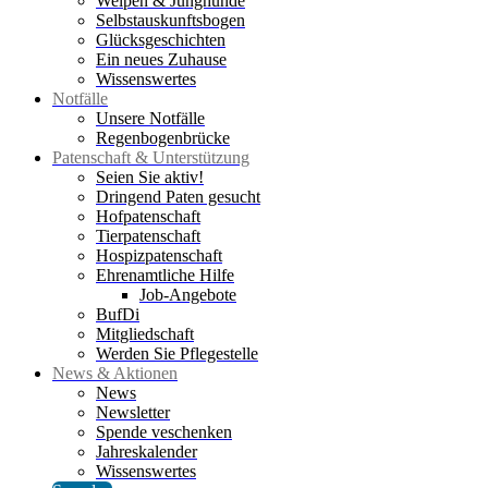
Welpen & Junghunde
Selbstauskunftsbogen
Glücksgeschichten
Ein neues Zuhause
Wissenswertes
Notfälle
Unsere Notfälle
Regenbogenbrücke
Patenschaft & Unterstützung
Seien Sie aktiv!
Dringend Paten gesucht
Hofpatenschaft
Tierpatenschaft
Hospizpatenschaft
Ehrenamtliche Hilfe
Job-Angebote
BufDi
Mitgliedschaft
Werden Sie Pflegestelle
News & Aktionen
News
Newsletter
Spende veschenken
Jahreskalender
Wissenswertes