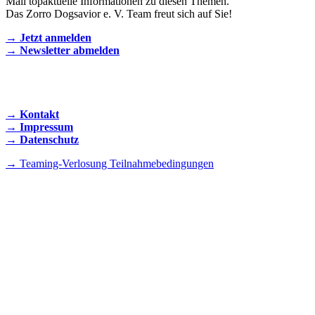
Mail topaktuelle Informationen zu diesen Themen.
Das Zorro Dogsavior e. V. Team freut sich auf Sie!
→ Jetzt anmelden
→ Newsletter abmelden
KONTAKT AUFNEHMEN
→ Kontakt
→ Impressum
→ Datenschutz
→ Teaming-Verlosung Teilnahmebedingungen
INSTAGRAM