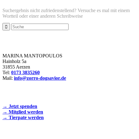
Suchergebnis nicht zufriedenstellend? Versuche es mal mit einem
Wortteil oder einer anderen Schreibweise
Zorro Dogsavior e. V.
MARINA MANTOPOULOS
Hainholz 5a
31855 Aerzen
Tel:
0173 3835260
Mail:
info@zorro-dogsavior.de
SEIEN SIE AKTIV DABEI!
→ Jetzt spenden
→ Mitglied werden
→ Tierpate werden
WIR SIND EIN TIERSCHUTZVEREIN