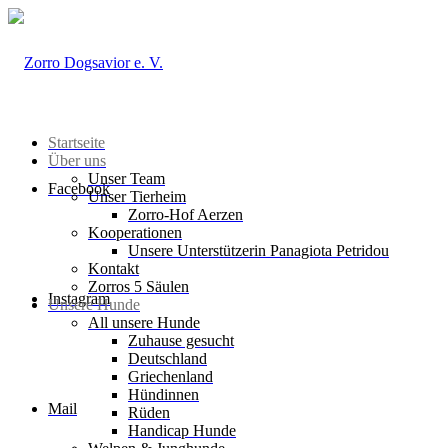
Startseite
Über uns
Unser Team
Facebook
Unser Tierheim
Zorro-Hof Aerzen
Kooperationen
Unsere Unterstützerin Panagiota Petridou
Kontakt
Zorros 5 Säulen
Instagram
Unsere Hunde
All unsere Hunde
Zuhause gesucht
Deutschland
Griechenland
Hündinnen
Mail
Rüden
Handicap Hunde