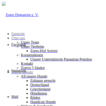
Startseite
Über uns
Unser Team
Facebook
Unser Tierheim
Zorro-Hof Aerzen
Kooperationen
Unsere Unterstützerin Panagiota Petridou
Kontakt
Zorros 5 Säulen
Instagram
Unsere Hunde
All unsere Hunde
Zuhause gesucht
Deutschland
Griechenland
Hündinnen
Mail
Rüden
Handicap Hunde