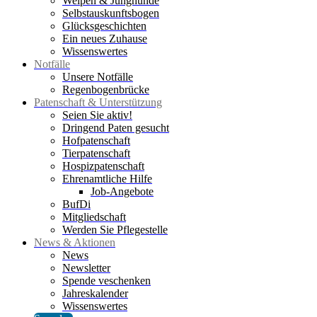
Welpen & Junghunde
Selbstauskunftsbogen
Glücksgeschichten
Ein neues Zuhause
Wissenswertes
Notfälle
Unsere Notfälle
Regenbogenbrücke
Patenschaft & Unterstützung
Seien Sie aktiv!
Dringend Paten gesucht
Hofpatenschaft
Tierpatenschaft
Hospizpatenschaft
Ehrenamtliche Hilfe
Job-Angebote
BufDi
Mitgliedschaft
Werden Sie Pflegestelle
News & Aktionen
News
Newsletter
Spende veschenken
Jahreskalender
Wissenswertes