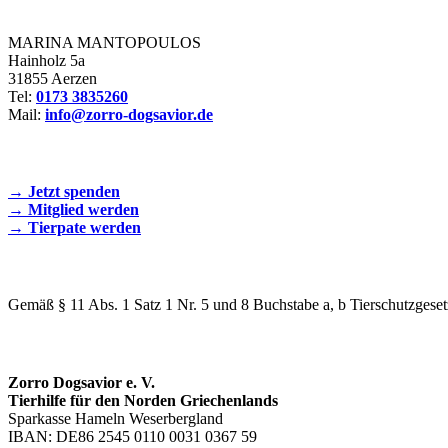
Zorro Dogsavior e. V.
MARINA MANTOPOULOS
Hainholz 5a
31855 Aerzen
Tel:
0173 3835260
Mail:
info@zorro-dogsavior.de
SEIEN SIE AKTIV DABEI!
→ Jetzt spenden
→ Mitglied werden
→ Tierpate werden
WIR SIND EIN TIERSCHUTZVEREIN
Gemäß § 11 Abs. 1 Satz 1 Nr. 5 und 8 Buchstabe a, b Tierschutzgeset
SPENDENKONTO
Zorro Dogsavior e. V.
Tierhilfe für den Norden Griechenlands
Sparkasse Hameln Weserbergland
IBAN: DE86 2545 0110 0031 0367 59