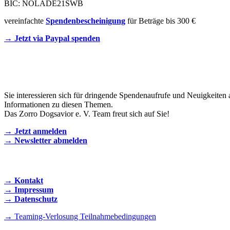
BIC: NOLADE21SWB
vereinfachte
Spendenbescheinigung
für Beträge bis 300 €
→ Jetzt via Paypal spenden
Newsletter
Sie interessieren sich für dringende Spendenaufrufe und Neuigkeiten 
Informationen zu diesen Themen.
Das Zorro Dogsavior e. V. Team freut sich auf Sie!
→ Jetzt anmelden
→ Newsletter abmelden
KONTAKT AUFNEHMEN
→ Kontakt
→ Impressum
→ Datenschutz
→ Teaming-Verlosung Teilnahmebedingungen