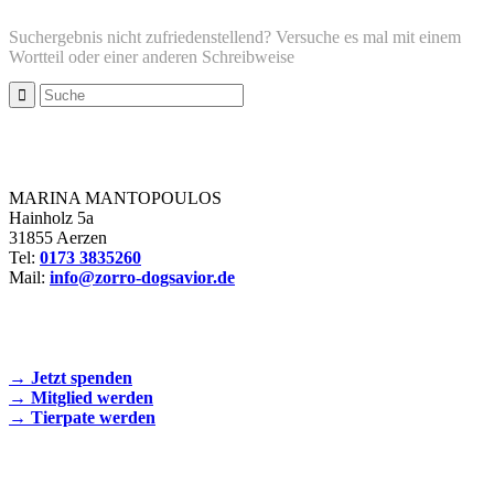
Suchergebnis nicht zufriedenstellend? Versuche es mal mit einem
Wortteil oder einer anderen Schreibweise
Zorro Dogsavior e. V.
MARINA MANTOPOULOS
Hainholz 5a
31855 Aerzen
Tel:
0173 3835260
Mail:
info@zorro-dogsavior.de
SEIEN SIE AKTIV DABEI!
→ Jetzt spenden
→ Mitglied werden
→ Tierpate werden
WIR SIND EIN TIERSCHUTZVEREIN