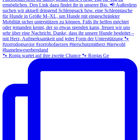
🐾 Ronja wartet auf ihre zweite Chance 🐾 Ronjas Ge