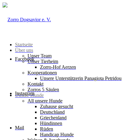
Startseite
Über uns
Unser Team
Facebook
Unser Tierheim
Zorro-Hof Aerzen
Kooperationen
Unsere Unterstützerin Panagiota Petridou
Kontakt
Zorros 5 Säulen
Instagram
Unsere Hunde
All unsere Hunde
Zuhause gesucht
Deutschland
Griechenland
Hündinnen
Mail
Rüden
Handicap Hunde