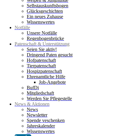
Welpen & Junghunde
Selbstauskunftsbogen
Glücksgeschichten
Ein neues Zuhause
Wissenswertes
Notfälle
Unsere Notfälle
Regenbogenbrücke
Patenschaft & Unterstützung
Seien Sie aktiv!
Dringend Paten gesucht
Hofpatenschaft
Tierpatenschaft
Hospizpatenschaft
Ehrenamtliche Hilfe
Job-Angebote
BufDi
Mitgliedschaft
Werden Sie Pflegestelle
News & Aktionen
News
Newsletter
Spende veschenken
Jahreskalender
Wissenswertes